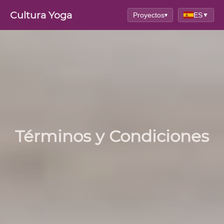
Cultura Yoga
Proyectos
ES
▾
▼
Términos y Condiciones